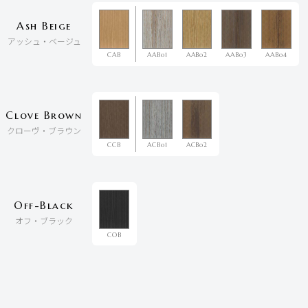
Ash Beige
アッシュ・ベージュ
CAB
AABo1
AABo2
AABo3
AABo4
Clove Brown
クローヴ・ブラウン
CCB
ACBo1
ACBo2
Off-Black
オフ・ブラック
COB