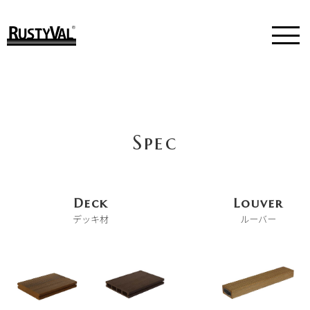
Skip
Spec
to
content
Deck
Louver
デッキ材
ルーバー